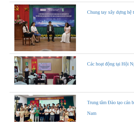
Chung tay xây dựng hệ t
Các hoạt động tại Hội 
Trung tâm Đào tạo cán 
Nam