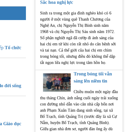
Sắc hoa nghị lực
Sinh ra trong một gia đình nghèo khó có 6
người ở một vùng quê Thanh Chương của
Nghệ An, chị Nguyễn Thị Bính sinh năm
1968 và chị Nguyễn Thị Sáu sinh năm 1972.
Số phận nghiệt ngã đã cướp đi ánh sáng của
hai chị em từ khi còn rất nhỏ do căn bệnh sởi
iếp
Tổ chức
và tai nạn. Cả thế giới của hai chị em chìm
trong bóng tối, nhưng điều đó không thể dập
tắt ngọn lửa nghị lực trong tâm hồn họ.
Trong bóng tối vẫn
sáng lên niềm tin
lo đời sống
Chiều muộn một ngày đầu
thu tháng Chín, ánh nắng cuối ngày trải xuống
con đường nhỏ dẫn vào căn nhà cấp bốn nơi
anh Phạm Xuân Tám đang sinh sống, tại xã
Bố Trạch, tỉnh Quảng Trị (trước đây là xã Cự
Nẫm, huyện Bố Trạch, tỉnh Quảng Bình).
a Giáo dục
Giữa gian nhà đơn sơ, người đàn ông ấy dù