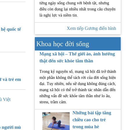
từng ngày sống chung với bệnh tật, nhưng
điều còn đọng lại nhiều nhất trong câu chuyện
là nghị lực và niềm tin.
Xem tiếp Gương điển hình
hệ quốc tế
Khoa học đời sống
Mạng xã hội – Thế giới ảo, ảnh hưởng
thật đến sức khỏe tâm thần
Trong kỷ nguyên số, mạng xã hội đã trở thành
một phần không thể tách rời của đời sống hiện
 và trẻ em
đại. Tuy nhiên, nếu sử dụng không đúng cách,
mạng xã hội có thể trở thành tác nhân dẫn đến
những vấn đề sức khỏe tâm thần như lo âu,
ù Việt
stress, trầm cảm.
Những bài tập tăng
chiều cao cho trẻ
trong mùa hè
 người mù