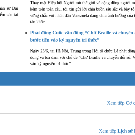
Thay mặt Hiệp hội Người mù thế giới và cộng đồng người m
hân sự Đại
kém trên toàn cầu, tôi xin gửi lời chia buồn sâu sắc và bày tỏ
ểm cầu tại
vững chắc với nhân dân Venezuela đang chịu ảnh hưởng của t
tàn khốc.
Phát động Cuộc vận động “Chữ Braille và chuyển 
bước tiến vào kỷ nguyên tri thức”
Ngày 23/6, tại Hà Nội, Trung ương Hội tổ chức Lễ phát độn
động và tọa đàm với chủ đề “Chữ Braille và chuyển đổi số: 
vào kỷ nguyên tri thức”.
Xem tiếp
Cơ c
Xem tiếp
Lịch sử 