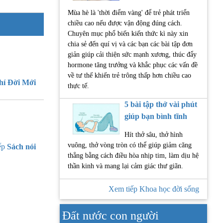
Mùa hè là 'thời điểm vàng' để trẻ phát triển
chiều cao nếu được vận động đúng cách.
Chuyên mục phổ biến kiến thức kì này xin
chia sẻ đến quí vị và các bạn các bài tập đơn
giản giúp cải thiện sức mạnh xương, thúc đẩy
hormone tăng trưởng và khắc phục các vấn đề
về tư thế khiến trẻ trông thấp hơn chiều cao
hí Đời Mới
thực tế.
5 bài tập thở vài phút
giúp bạn bình tĩnh
Hít thở sâu, thở hình
vuông, thở vòng tròn có thể giúp giảm căng
ếp
Sách nói
thẳng bằng cách điều hòa nhịp tim, làm dịu hệ
thần kinh và mang lại cảm giác thư giãn.
Xem tiếp Khoa học đời sống
Đất nước con người