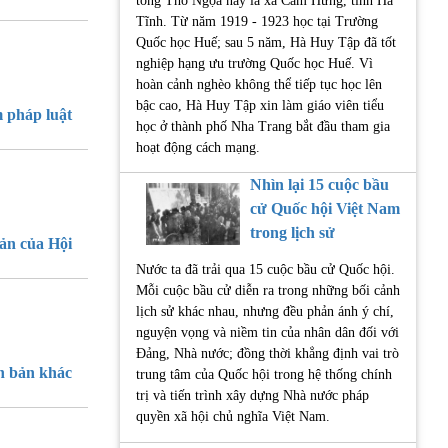
tổng Thổ Ngọa nay là xã Cẩm Hưng, tỉnh Hà
Tĩnh. Từ năm 1919 - 1923 học tại Trường
Quốc học Huế; sau 5 năm, Hà Huy Tập đã tốt
nghiệp hạng ưu trường Quốc học Huế. Vì
hoàn cảnh nghèo không thể tiếp tục học lên
bậc cao, Hà Huy Tập xin làm giáo viên tiểu
 pháp luật
học ở thành phố Nha Trang bắt đầu tham gia
hoạt động cách mạng.
Nhìn lại 15 cuộc bầu
cử Quốc hội Việt Nam
trong lịch sử
ản của Hội
Nước ta đã trải qua 15 cuộc bầu cử Quốc hội.
Mỗi cuộc bầu cử diễn ra trong những bối cảnh
lịch sử khác nhau, nhưng đều phản ánh ý chí,
nguyện vọng và niềm tin của nhân dân đối với
Đảng, Nhà nước; đồng thời khẳng định vai trò
 bản khác
trung tâm của Quốc hội trong hệ thống chính
trị và tiến trình xây dựng Nhà nước pháp
quyền xã hội chủ nghĩa Việt Nam.