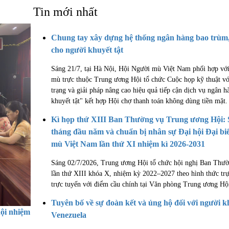
Tin mới nhất
Chung tay xây dựng hệ thống ngân hàng bao trùm, 
cho người khuyết tật
Sáng 21/7, tại Hà Nội, Hội Người mù Việt Nam phối hợp vớ
mù trực thuộc Trung ương Hội tổ chức Cuộc họp kỹ thuật v
trạng và giải pháp nâng cao hiệu quả tiếp cận dịch vụ ngân 
khuyết tật" kết hợp Hội chợ thanh toán không dùng tiền mặt.
Kì họp thứ XIII Ban Thường vụ Trung ương Hội: 
tháng đầu năm và chuẩn bị nhân sự Đại hội Đại bi
mù Việt Nam lần thứ XI nhiệm kì 2026-2031
Sáng 02/7/2026, Trung ương Hội tổ chức hội nghị Ban Th
lần thứ XIII khóa X, nhiệm kỳ 2022–2027 theo hình thức trự
trực tuyến với điểm cầu chính tại Văn phòng Trung ương Hộ
Tuyên bố về sự đoàn kết và ủng hộ đối với người kh
hội nhiệm
Venezuela