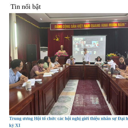
Tin nổi bật
Trung ương Hội tổ chức các hội nghị giới thiệu nhân sự Đại 
kỳ XI