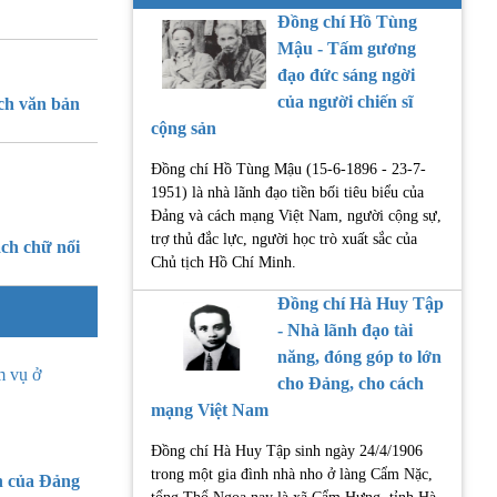
Đồng chí Hồ Tùng
Mậu - Tấm gương
đạo đức sáng ngời
của người chiến sĩ
ch văn bản
cộng sản
Đồng chí Hồ Tùng Mậu (15-6-1896 - 23-7-
1951) là nhà lãnh đạo tiền bối tiêu biểu của
Đảng và cách mạng Việt Nam, người cộng sự,
trợ thủ đắc lực, người học trò xuất sắc của
ch chữ nổi
Chủ tịch Hồ Chí Minh.
Đồng chí Hà Huy Tập
- Nhà lãnh đạo tài
năng, đóng góp to lớn
m vụ ở
cho Đảng, cho cách
mạng Việt Nam
Đồng chí Hà Huy Tập sinh ngày 24/4/1906
trong một gia đình nhà nho ở làng Cẩm Nặc,
 của Đảng