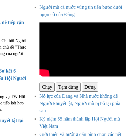
Người mù cả nước vững tin tiến bước dưới
ngọn cờ của Đảng
dễ tiếp cận
i Chi hội Người
ới chủ đề "Thực
hàng của người
Sơ kết 6
ểu Hội Người
Chạy
Tạm dừng
Dừng
Nỗ lực của Đảng và Nhà nước không để
ường vụ TW Hội
Người khuyết tật, Người mù bị bỏ lại phía
c tiếp kết hợp
i.
sau
Kỷ niệm 55 năm thành lập Hội Người mù
uyết tật tại
Việt Nam
Giới thiệu và hướng dẫn bình chọn các tiết