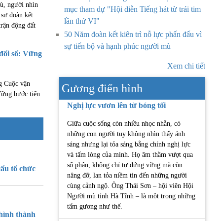
ù, người nhìn
mục tham dự "Hội diễn Tiếng hát từ trái tim
 sự đoàn kết
lần thứ VI"
rận động đất
50 Năm đoàn kết kiên trì nỗ lực phấn đấu vì
sự tiến bộ và hạnh phúc người mù
đổi số: Vững
Xem chi tiết
g Cuộc vận
Gương điển hình
Vững bước tiến
Nghị lực vươn lên từ bóng tối
Giữa cuộc sống còn nhiều nhọc nhằn, có
những con người tuy không nhìn thấy ánh
sáng nhưng lại tỏa sáng bằng chính nghị lực
và tấm lòng của mình. Họ âm thầm vượt qua
số phận, không chỉ tự đứng vững mà còn
ấu tổ chức
nâng đỡ, lan tỏa niềm tin đến những người
cùng cảnh ngộ. Ông Thái Sơn – hội viên Hội
Người mù tỉnh Hà Tĩnh – là một trong những
tấm gương như thế.
hình thành