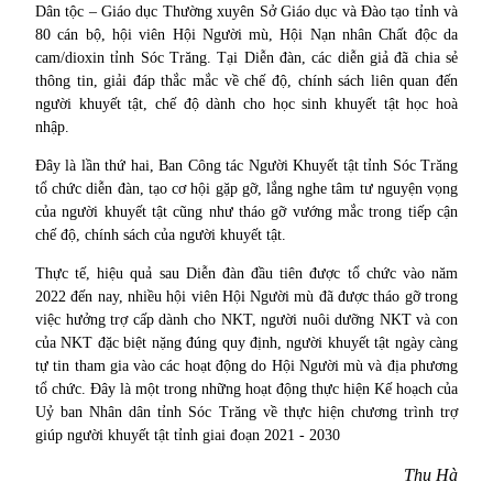
Dân tộc – Giáo dục Thường xuyên Sở Giáo dục và Đào tạo tỉnh và
80 cán bộ, hội viên Hội Người mù, Hội Nạn nhân Chất độc da
cam/dioxin tỉnh Sóc Trăng. Tại Diễn đàn, các diễn giả đã chia sẻ
thông tin, giải đáp thắc mắc về chế độ, chính sách liên quan đến
người khuyết tật, chế độ dành cho học sinh khuyết tật học hoà
nhập.
Đây là lần thứ hai, Ban Công tác Người Khuyết tật tỉnh Sóc Trăng
tổ chức diễn đàn, tạo cơ hội gặp gỡ, lắng nghe tâm tư nguyện vọng
của người khuyết tật cũng như tháo gỡ vướng mắc trong tiếp cận
chế độ, chính sách của người khuyết tật.
Thực tế, hiệu quả sau Diễn đàn đầu tiên được tổ chức vào năm
2022 đến nay, nhiều hội viên Hội Người mù đã được tháo gỡ trong
việc hưởng trợ cấp dành cho NKT, người nuôi dưỡng NKT và con
của NKT đặc biệt nặng đúng quy định, người khuyết tật ngày càng
tự tin tham gia vào các hoạt động do Hội Người mù và địa phương
tổ chức. Đây là một trong những hoạt động thực hiện Kế hoạch của
Uỷ ban Nhân dân tỉnh Sóc Trăng về thực hiện chương trình trợ
giúp người khuyết tật tỉnh giai đoạn 2021 - 2030
Thu Hà