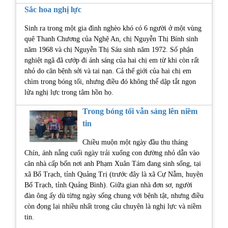
Sắc hoa nghị lực
Sinh ra trong một gia đình nghèo khó có 6 người ở một vùng
quê Thanh Chương của Nghệ An, chị Nguyễn Thị Bính sinh
năm 1968 và chị Nguyễn Thị Sáu sinh năm 1972. Số phận
nghiệt ngã đã cướp đi ánh sáng của hai chị em từ khi còn rất
nhỏ do căn bệnh sởi và tai nạn. Cả thế giới của hai chị em
chìm trong bóng tối, nhưng điều đó không thể dập tắt ngọn
lửa nghị lực trong tâm hồn họ.
Trong bóng tối vẫn sáng lên niềm
tin
Chiều muộn một ngày đầu thu tháng
Chín, ánh nắng cuối ngày trải xuống con đường nhỏ dẫn vào
căn nhà cấp bốn nơi anh Phạm Xuân Tám đang sinh sống, tại
xã Bố Trạch, tỉnh Quảng Trị (trước đây là xã Cự Nẫm, huyện
Bố Trạch, tỉnh Quảng Bình). Giữa gian nhà đơn sơ, người
đàn ông ấy dù từng ngày sống chung với bệnh tật, nhưng điều
còn đọng lại nhiều nhất trong câu chuyện là nghị lực và niềm
tin.