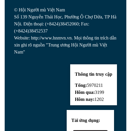
© Hội Người mù Việt Nam
Số 139 Nguyễn Thái Học, Phường Ô Chợ Dừa, TP Hà
Nội. Điện thoại: (+8424)38452060; Fax:
(+8424)38452537
Website: http://www.hnmvn.vn. Mọi thông tin trích dẫn
xin ghi rõ nguồn "Trung ương Hội Người mù Việt
Nam"
Thông tin truy cập
Tổng:
5970211
Hôm qua:
3199
Hôm nay:
1202
Tải ứng dụng: