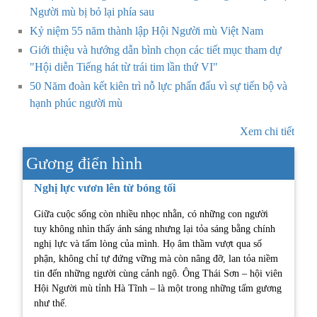
Người mù bị bỏ lại phía sau
Kỷ niệm 55 năm thành lập Hội Người mù Việt Nam
Giới thiệu và hướng dẫn bình chọn các tiết mục tham dự
"Hội diễn Tiếng hát từ trái tim lần thứ VI"
50 Năm đoàn kết kiên trì nỗ lực phấn đấu vì sự tiến bộ và
hạnh phúc người mù
Xem chi tiết
Gương điển hình
Nghị lực vươn lên từ bóng tối
Giữa cuộc sống còn nhiều nhọc nhằn, có những con người
tuy không nhìn thấy ánh sáng nhưng lại tỏa sáng bằng chính
nghị lực và tấm lòng của mình. Họ âm thầm vượt qua số
phận, không chỉ tự đứng vững mà còn nâng đỡ, lan tỏa niềm
tin đến những người cùng cảnh ngộ. Ông Thái Sơn – hội viên
Hội Người mù tỉnh Hà Tĩnh – là một trong những tấm gương
như thế.