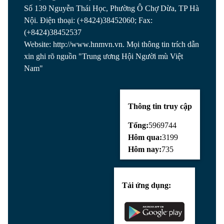
Số 139 Nguyễn Thái Học, Phường Ô Chợ Dừa, TP Hà
Nội. Điện thoại: (+8424)38452060; Fax:
(+8424)38452537
Website: http://www.hnmvn.vn. Mọi thông tin trích dẫn
xin ghi rõ nguồn "Trung ương Hội Người mù Việt
Nam"
Thông tin truy cập
Tổng:
5969744
Hôm qua:
3199
Hôm nay:
735
Tải ứng dụng: