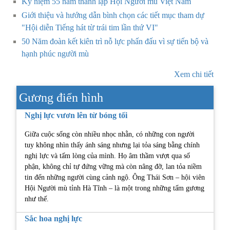
Kỷ niệm 55 năm thành lập Hội Người mù Việt Nam
Giới thiệu và hướng dẫn bình chọn các tiết mục tham dự
"Hội diễn Tiếng hát từ trái tim lần thứ VI"
50 Năm đoàn kết kiên trì nỗ lực phấn đấu vì sự tiến bộ và
hạnh phúc người mù
Xem chi tiết
Gương điển hình
Nghị lực vươn lên từ bóng tối
Giữa cuộc sống còn nhiều nhọc nhằn, có những con người
tuy không nhìn thấy ánh sáng nhưng lại tỏa sáng bằng chính
nghị lực và tấm lòng của mình. Họ âm thầm vượt qua số
phận, không chỉ tự đứng vững mà còn nâng đỡ, lan tỏa niềm
tin đến những người cùng cảnh ngộ. Ông Thái Sơn – hội viên
Hội Người mù tỉnh Hà Tĩnh – là một trong những tấm gương
như thế.
Sắc hoa nghị lực