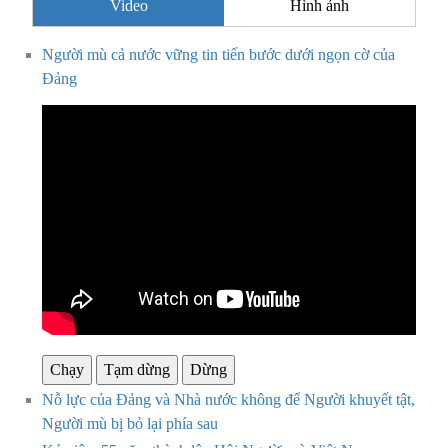
Video
Hình ảnh
Người mù cả nước vững tin tiến bước dưới ngọn cờ của
Đảng
Chạy
Tạm dừng
Dừng
Nỗ lực của Đảng và Nhà nước không để Người khuyết tật,
Người mù bị bỏ lại phía sau