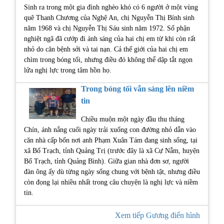
Sinh ra trong một gia đình nghèo khó có 6 người ở một vùng
quê Thanh Chương của Nghệ An, chị Nguyễn Thị Bính sinh
năm 1968 và chị Nguyễn Thị Sáu sinh năm 1972. Số phận
nghiệt ngã đã cướp đi ánh sáng của hai chị em từ khi còn rất
nhỏ do căn bệnh sởi và tai nạn. Cả thế giới của hai chị em
chìm trong bóng tối, nhưng điều đó không thể dập tắt ngọn
lửa nghị lực trong tâm hồn họ.
Trong bóng tối vẫn sáng lên niềm
tin
Chiều muộn một ngày đầu thu tháng
Chín, ánh nắng cuối ngày trải xuống con đường nhỏ dẫn vào
căn nhà cấp bốn nơi anh Phạm Xuân Tám đang sinh sống, tại
xã Bố Trạch, tỉnh Quảng Trị (trước đây là xã Cự Nẫm, huyện
Bố Trạch, tỉnh Quảng Bình). Giữa gian nhà đơn sơ, người
đàn ông ấy dù từng ngày sống chung với bệnh tật, nhưng điều
còn đọng lại nhiều nhất trong câu chuyện là nghị lực và niềm
tin.
Xem tiếp Gương điển hình